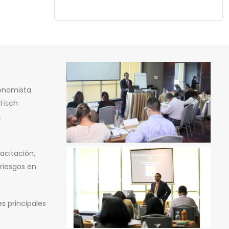
conomista
Fitch
.
acitación,
 riesgos en
s principales