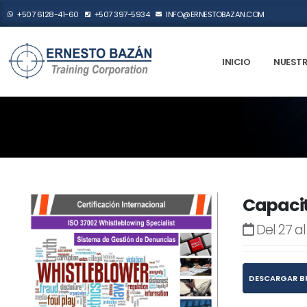
+507 6128-41-60
+507 397-5934
INFO@ERNESTOBAZAN.COM
INICIO
NUESTR
Capacit
Del 27 al
DESCARGAR B