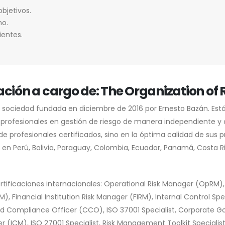
bjetivos.
no.
ientes.
cación a cargo de: The Organization o
ociedad fundada en diciembre de 2016 por Ernesto Bazán. Está e
profesionales en gestión de riesgo de manera independiente y 
e profesionales certificados, sino en la óptima calidad de sus 
 en Perú, Bolivia, Paraguay, Colombia, Ecuador, Panamá, Costa 
rtificaciones internacionales: Operational Risk Manager (OpRM),
, Financial Institution Risk Manager (FIRM), Internal Control Spe
ed Compliance Officer (CCO), ISO 37001 Specialist, Corporate Gov
r (ICM), ISO 27001 Specialist, Risk Management Toolkit Special